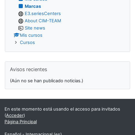
Marcas
E3.seriesCenters
About CIM-TEAM
Site news
Mis cursos
Cursos
Salta Avisos recientes
Avisos recientes
(Aún no se han publicado noticias.)
En este momento está usando el acceso para invitados
(
Acceder
)
Página Principal
Español - Internacional ‎(es)‎